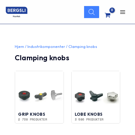
Hopp
Products
rett
search
Main
til
innholdet
Men
Hjem
/
Industrikomponenter
/ Clamping knobs
Clamping knobs
GRIP KNOBS
LOBE KNOBS
2 738 PRODUKTER
3 586 PRODUKTER