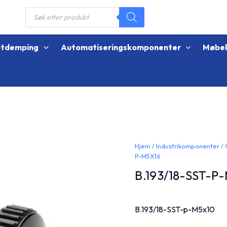
Products
search
øtdemping
Automatiseringskomponenter
Møbe
Hjem
/
Industrikomponenter
/
P-M5X16
B.193/18-SST-P
B.193/18-SST-p-M5x10