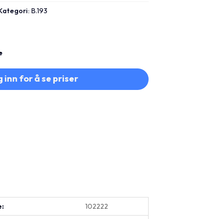
Kategori:
B.193
e
 inn for å se priser
e:
102222