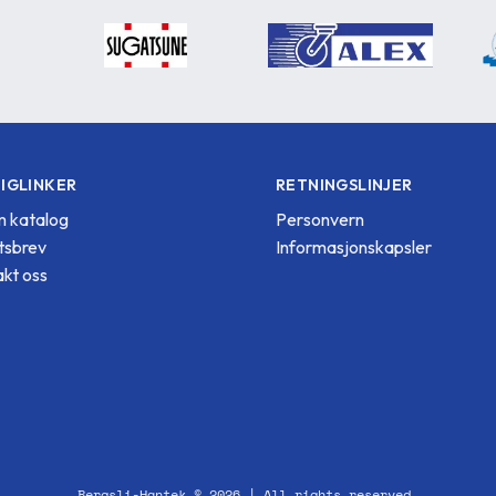
IGLINKER
RETNINGSLINJER
 katalog
Personvern
tsbrev
Informasjonskapsler
kt oss
Bergsli-Hantek © 2026 | All rights reserved.