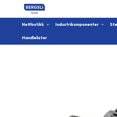
Hopp
rett
til
innholdet
Nettbutikk
Industrikomponenter
St
Handlelister