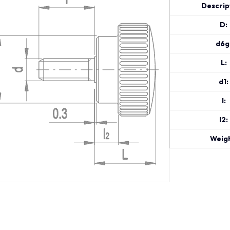
Descrip
D:
d6g
L:
d1:
l:
l2:
Weigh