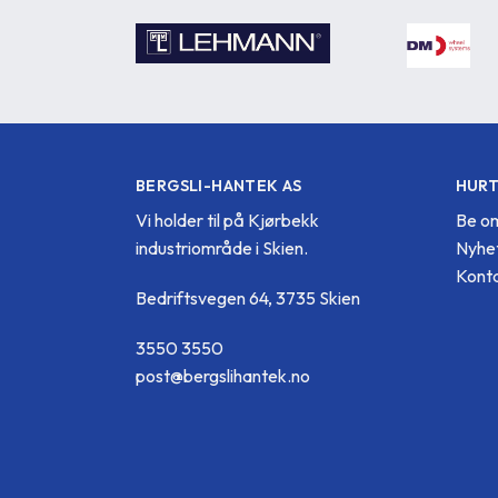
BERGSLI-HANTEK AS
HURT
Vi holder til på Kjørbekk
Be om
industriområde i Skien.
Nyhe
Konta
Bedriftsvegen 64, 3735 Skien
3550 3550
post@bergslihantek.no