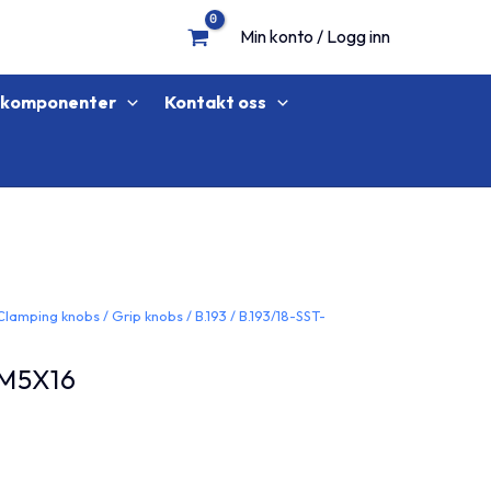
Min konto / Logg inn
lkomponenter
Kontakt oss
Clamping knobs
/
Grip knobs
/
B.193
/ B.193/18-SST-
-M5X16