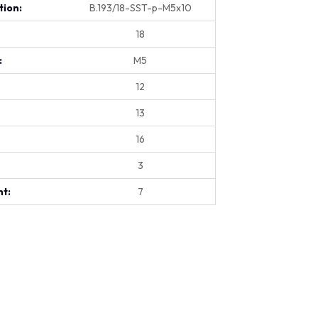
tion:
B.193/18-SST-p-M5x10
18
:
M5
12
13
16
3
t:
7