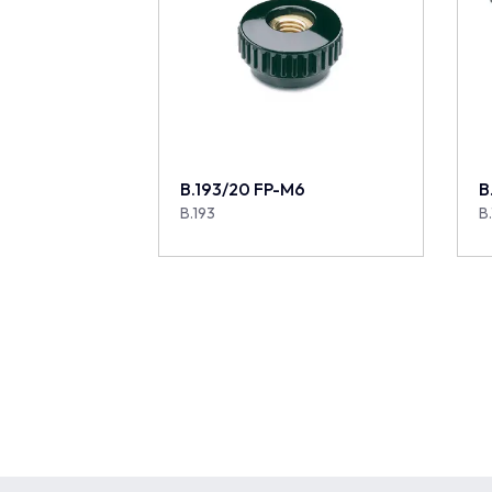
B.193/20 FP-M6
B
B.193
B