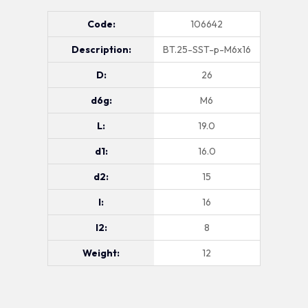
Code:
106642
Description:
BT.25-SST-p-M6x16
D:
26
d6g:
M6
L:
19.0
d1:
16.0
d2:
15
l:
16
l2:
8
Weight:
12