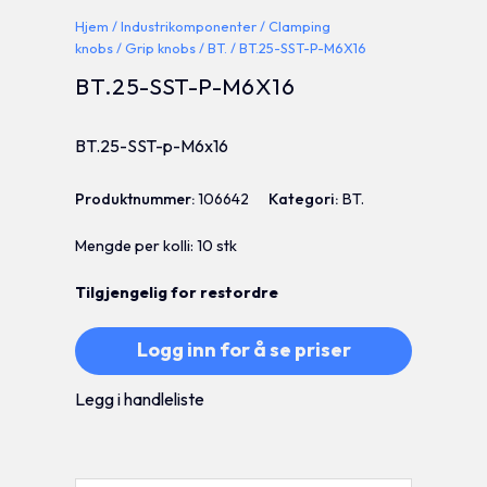
Hjem
/
Industrikomponenter
/
Clamping
knobs
/
Grip knobs
/
BT.
/ BT.25-SST-P-M6X16
BT.25-SST-P-M6X16
BT.25-SST-p-M6x16
Produktnummer:
106642
Kategori:
BT.
Mengde per kolli: 10 stk
Tilgjengelig for restordre
Logg inn for å se priser
Legg i handleliste