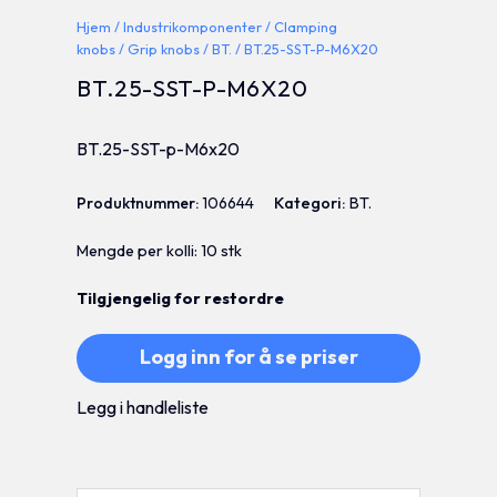
Hjem
/
Industrikomponenter
/
Clamping
knobs
/
Grip knobs
/
BT.
/ BT.25-SST-P-M6X20
BT.25-SST-P-M6X20
BT.25-SST-p-M6x20
Produktnummer:
106644
Kategori:
BT.
Mengde per kolli: 10 stk
Tilgjengelig for restordre
Logg inn for å se priser
Legg i handleliste