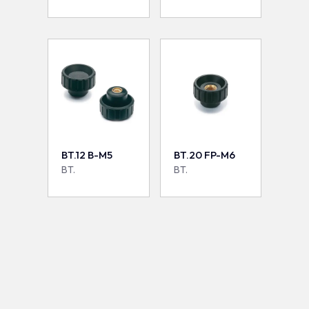
BT.12 B-M5
BT.20 FP-M6
BT.
BT.