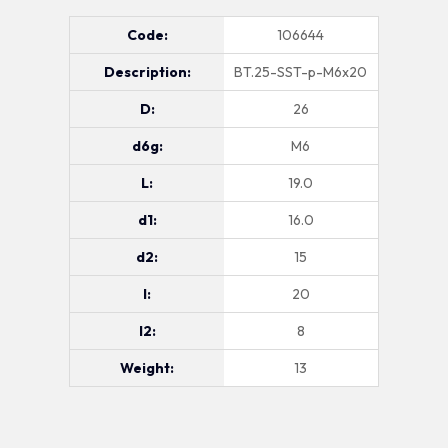
Code:
106644
Description:
BT.25-SST-p-M6x20
D:
26
d6g:
M6
L:
19.0
d1:
16.0
d2:
15
l:
20
l2:
8
Weight:
13