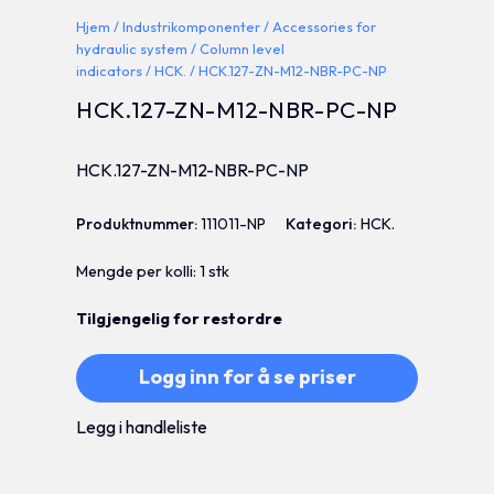
Hjem
/
Industrikomponenter
/
Accessories for
hydraulic system
/
Column level
indicators
/
HCK.
/ HCK.127-ZN-M12-NBR-PC-NP
HCK.127-ZN-M12-NBR-PC-NP
HCK.127-ZN-M12-NBR-PC-NP
Produktnummer:
111011-NP
Kategori:
HCK.
Mengde per kolli: 1 stk
Tilgjengelig for restordre
Logg inn for å se priser
Legg i handleliste