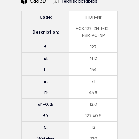
Cad 3D
Teknisk datablad
Code:
111011-NP
HCK.127-ZN-M12-
Description:
NBR-PC-NP
f:
127
d:
M12
L:
164
e:
71
l1:
46.5
d' -0.2:
12.0
f':
127 ±0.5
C:
12
Weight:
220