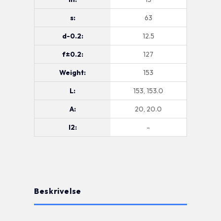
s:
63
d-0.2:
12.5
f±0.2:
127
Weight:
153
L:
153, 153.0
A:
20, 20.0
l2:
-
Beskrivelse