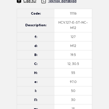
Cad 3D
Teknisk datablad
Code:
11116
HCV.127-E-ST-NC-
Description:
M12
f:
127
d:
M12
B:
19.5
C:
12, 30.5
H:
55
e:
97.0
l:
50
l1:
30
m:
13