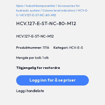
Hjem
/
Industrikomponenter
/
Accessories for
hydraulic system
/
Column level indicators
/
HCV-E-
S
/ HCV.127-E-ST-NC-80-M12
HCV.127-E-ST-NC-80-M12
HCV.127-E-ST-NC-M12
Produktnummer:
11116
Kategori:
HCV-E-S
Mengde per kolli: 1 stk
Tilgjengelig for restordre
Logg inn for å se priser
Legg i handleliste