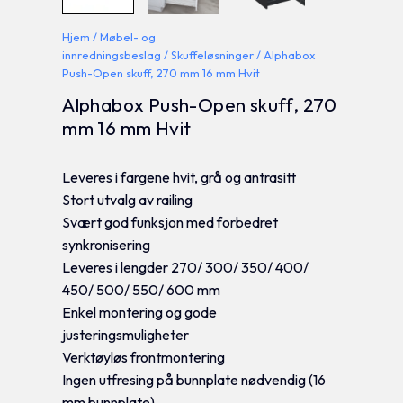
Hjem
/
Møbel- og
innredningsbeslag
/
Skuffeløsninger
/ Alphabox
Push-Open skuff, 270 mm 16 mm Hvit
Alphabox Push-Open skuff, 270
mm 16 mm Hvit
Leveres i fargene hvit, grå og antrasitt
Stort utvalg av railing
Svært god funksjon med forbedret
synkronisering
Leveres i lengder 270/ 300/ 350/ 400/
450/ 500/ 550/ 600 mm
Enkel montering og gode
justeringsmuligheter
Verktøyløs frontmontering
Ingen utfresing på bunnplate nødvendig (16
mm bunnplate)