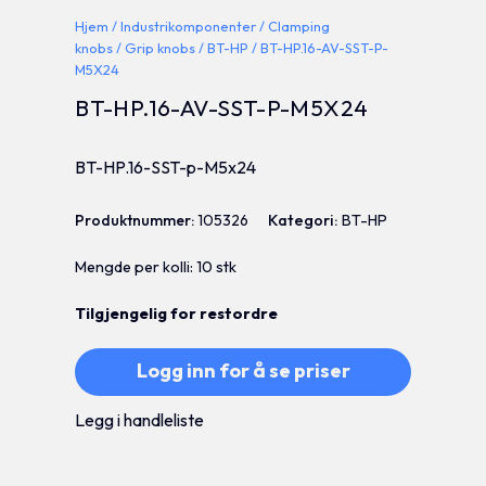
Hjem
/
Industrikomponenter
/
Clamping
knobs
/
Grip knobs
/
BT-HP
/ BT-HP.16-AV-SST-P-
M5X24
BT-HP.16-AV-SST-P-M5X24
BT-HP.16-SST-p-M5x24
Produktnummer:
105326
Kategori:
BT-HP
Mengde per kolli: 10 stk
Tilgjengelig for restordre
Logg inn for å se priser
Legg i handleliste