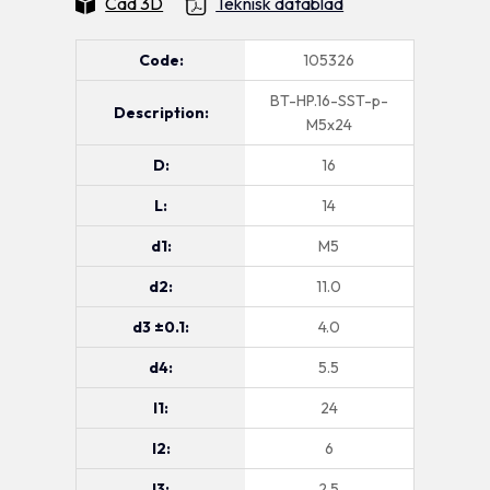
Cad 3D
Teknisk datablad
Code:
105326
BT-HP.16-SST-p-
Description:
M5x24
D:
16
L:
14
d1:
M5
d2:
11.0
d3 ±0.1:
4.0
d4:
5.5
I1:
24
I2:
6
I3:
2.5