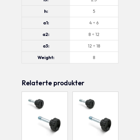
h:
5
a1:
4 ÷ 6
a2:
8 ÷ 12
a3:
12 ÷ 18
Weight:
8
Relaterte produkter