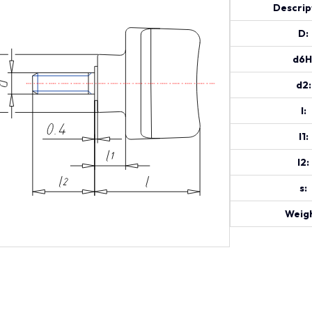
Descrip
D:
d6H
d2:
l:
l1:
l2:
s:
Weigh