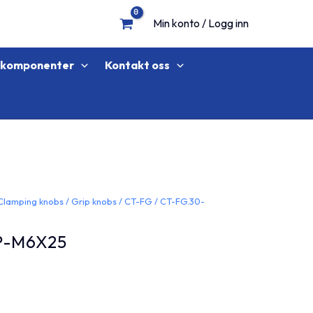
Min konto / Logg inn
lkomponenter
Kontakt oss
Clamping knobs
/
Grip knobs
/
CT-FG
/ CT-FG.30-
P-M6X25