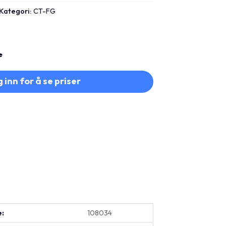
Kategori:
CT-FG
e
 inn for å se priser
e:
108034