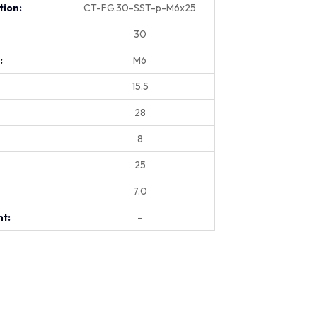
tion:
CT-FG.30-SST-p-M6x25
30
:
M6
15.5
28
8
25
7.0
t:
-