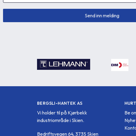
BERGSLI-HANTEK AS
HURT
Vi holder til på Kjørbekk
Be om
industriområde i Skien.
Nyhe
Konta
Bedriftsvegen 64, 3735 Skien