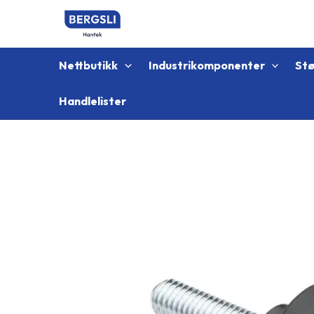
Hopp
rett
til
innholdet
Nettbutikk
Industrikomponenter
St
Handlelister