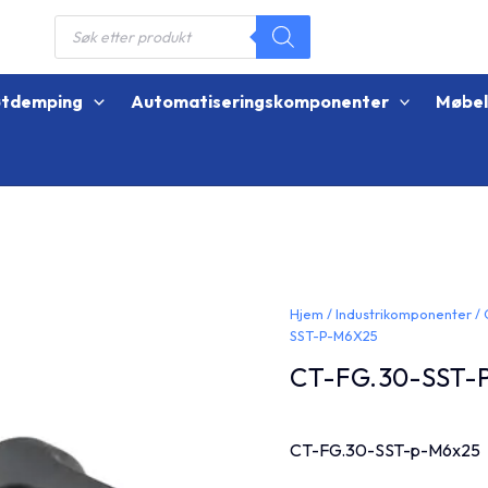
Products
search
øtdemping
Automatiseringskomponenter
Møbe
Hjem
/
Industrikomponenter
/
SST-P-M6X25
CT-FG.30-SST-
CT-FG.30-SST-p-M6x25