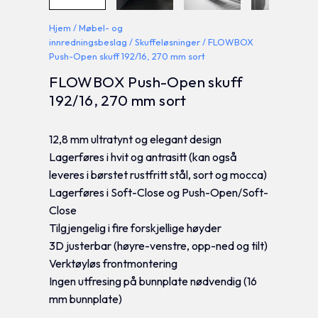
Hjem
/
Møbel- og
innredningsbeslag
/
Skuffeløsninger
/ FLOWBOX
Push-Open skuff 192/16, 270 mm sort
FLOWBOX Push-Open skuff
192/16, 270 mm sort
12,8 mm ultratynt og elegant design
Lagerføres i hvit og antrasitt (kan også
leveres i børstet rustfritt stål, sort og mocca)
Lagerføres i Soft-Close og Push-Open/Soft-
Close
Tilgjengelig i fire forskjellige høyder
3D justerbar (høyre-venstre, opp-ned og tilt)
Verktøyløs frontmontering
Ingen utfresing på bunnplate nødvendig (16
mm bunnplate)