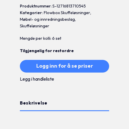
Produktnummer:
S-12716813710545
Kategorier:
Flowbox Skuffeløsninger
,
Møbel- og innredningsbeslag
,
Skuffeløsninger
Mengde per kolli: 6 set
Tilgjengelig for restordre
Logg inn for å se priser
Legg i handleliste
Beskrivelse
Tilleggsinformasjon