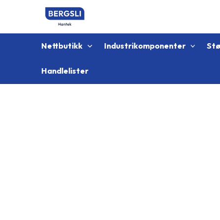
Hopp
rett
til
innholdet
Nettbutikk
Industrikomponenter
St
Handlelister