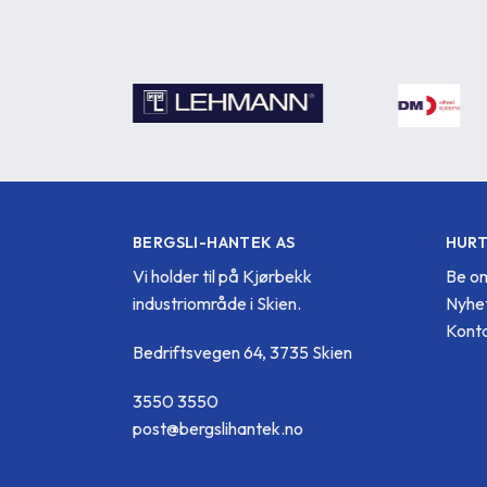
BERGSLI-HANTEK AS
HURT
Vi holder til på Kjørbekk
Be om
industriområde i Skien.
Nyhe
Konta
Bedriftsvegen 64, 3735 Skien
3550 3550
post@bergslihantek.no