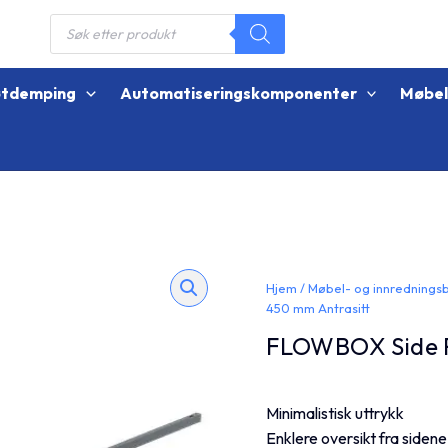
Products
search
øtdemping
Automatiseringskomponenter
Møbe
Hjem
/
Møbel- og innrednings
450 mm Antrasitt
FLOWBOX Side R
Minimalistisk uttrykk
Enklere oversikt fra sidene