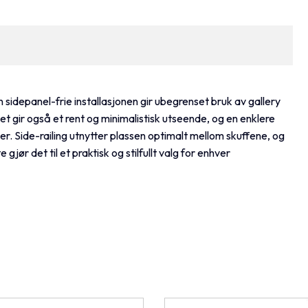
en sidepanel-frie installasjonen gir ubegrenset bruk av gallery
 Det gir også et rent og minimalistisk utseende, og en enklere
. Side-railing utnytter plassen optimalt mellom skuffene, og
jør det til et praktisk og stilfullt valg for enhver