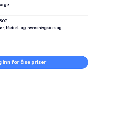
farge
1507
hør
,
Møbel- og innredningsbeslag
,
 inn for å se priser