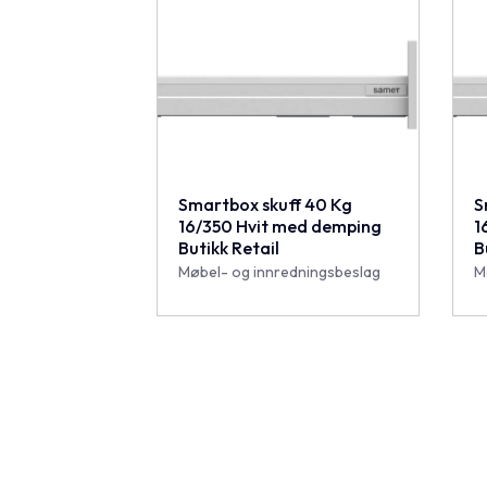
Smartbox skuff 40 Kg
S
16/350 Hvit med demping
1
Butikk Retail
B
Møbel- og innredningsbeslag
M