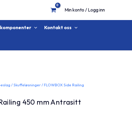
Min konto / Logg inn
lkomponenter
Kontakt oss
beslag
/
Skuffeløsninger
/ FLOWBOX Side Railing
ailing 450 mm Antrasitt