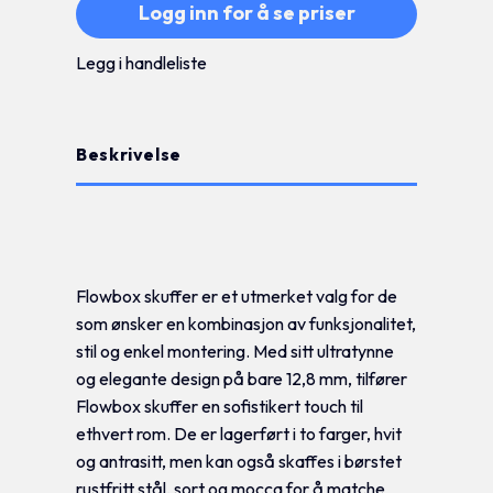
Logg inn for å se priser
Legg i handleliste
Beskrivelse
Tilleggsinformasjon
Flowbox skuffer er et utmerket valg for de
som ønsker en kombinasjon av funksjonalitet,
stil og enkel montering. Med sitt ultratynne
og elegante design på bare 12,8 mm, tilfører
Flowbox skuffer en sofistikert touch til
ethvert rom. De er lagerført i to farger, hvit
og antrasitt, men kan også skaffes i børstet
rustfritt stål, sort og mocca for å matche