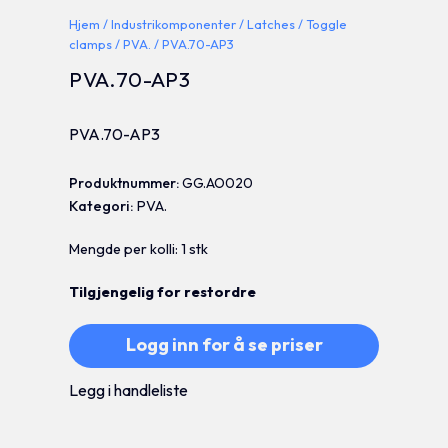
Hjem
/
Industrikomponenter
/
Latches
/
Toggle
clamps
/
PVA.
/ PVA.70-AP3
PVA.70-AP3
PVA.70-AP3
Produktnummer:
GG.AO020
Kategori:
PVA.
Mengde per kolli: 1 stk
Tilgjengelig for restordre
Logg inn for å se priser
Legg i handleliste