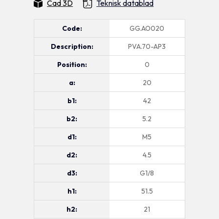
Cad 3D
Teknisk datablad
Code:
GG.AO020
Description:
PVA.70-AP3
Position:
0
a:
20
b1:
42
b2:
5.2
d1:
M5
d2:
4.5
d3:
G1/8
h1:
51.5
h2:
21