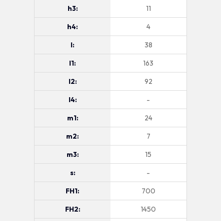
h3:
11
h4:
4
l:
38
l1:
163
l2:
92
l4:
-
m1:
24
m2:
7
m3:
15
s:
-
FH1:
700
FH2:
1450