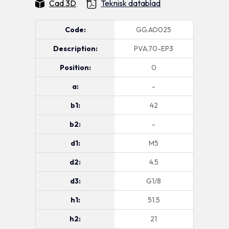
Cad 3D
Teknisk datablad
Code:
GG.AO025
Description:
PVA.70-EP3
Position:
0
a:
-
b1:
42
b2:
-
d1:
M5
d2:
4.5
d3:
G1/8
h1:
51.5
h2:
21