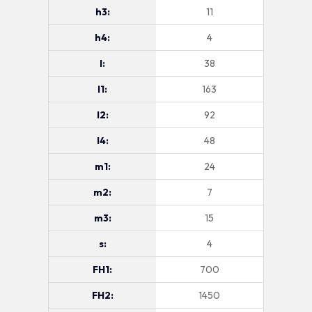
h3:
11
h4:
4
l:
38
l1:
163
l2:
92
l4:
48
m1:
24
m2:
7
m3:
15
s:
4
FH1:
700
FH2:
1450