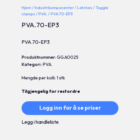
Hjem
/
Industrikomponenter
/
Latches
/
Toggle
clamps
/
PVA.
/ PVA.70-EP3
PVA.70-EP3
PVA.70-EP3
Produktnummer:
GG.AO025
Kategori:
PVA.
Mengde per kolli: 1 stk
Tilgjengelig for restordre
Logg inn for å se priser
Legg i handleliste