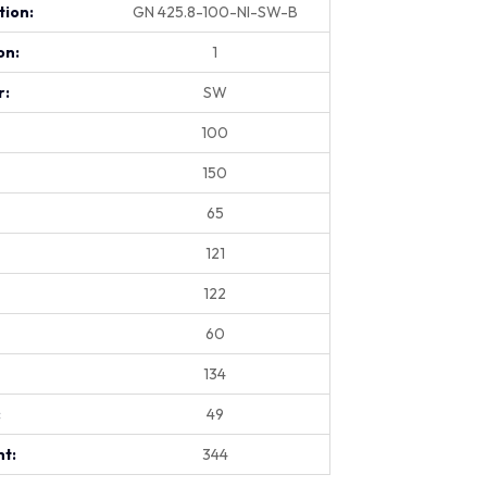
tion:
GN 425.8-100-NI-SW-B
on:
1
r:
SW
100
150
65
121
122
60
134
:
49
t:
344