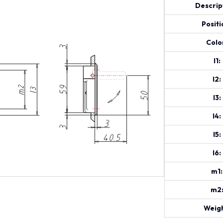
Descrip
Positi
Colo
l1:
l2:
l3:
l4:
l5:
l6:
m1:
m2
Weigh