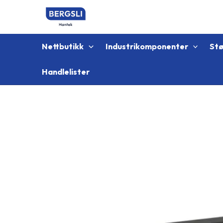
Hopp
rett
til
innholdet
Nettbutikk
Industrikomponenter
St
Handlelister