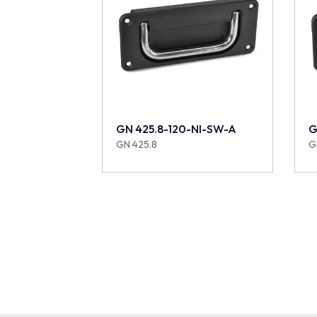
GN 425.8-120-NI-SW-A
G
GN 425.8
G