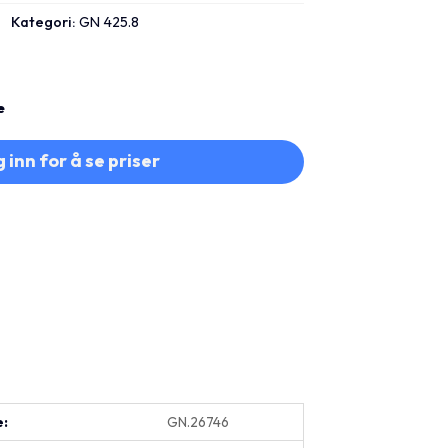
Kategori:
GN 425.8
e
 inn for å se priser
e:
GN.26746