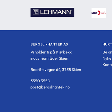
BERGSLI-HANTEK AS
HURT
Vi holder til på Kjørbekk
Be om
industriområde i Skien.
Nyhe
Konta
Bedriftsvegen 64, 3735 Skien
3550 3550
post@bergslihantek.no