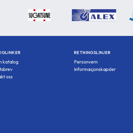
IGLINKER
RETNINGSLINJER
 katalog
Personvern
tsbrev
Informasjonskapsler
kt oss