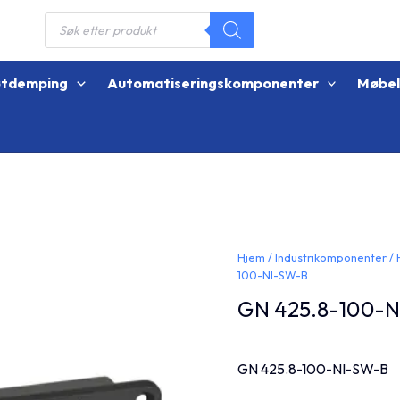
Products
search
øtdemping
Automatiseringskomponenter
Møbe
Hjem
/
Industrikomponenter
/
100-NI-SW-B
GN 425.8-100-
GN 425.8-100-NI-SW-B