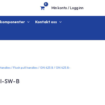
Min konto / Logg inn
lkomponenter
Kontakt oss
Handles
/
Flush pull handles
/
GN 425.8
/ GN 425.8-
NI-SW-B