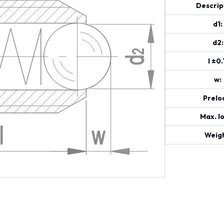
Descrip
d1:
d2:
l ±0.
w:
Prelo
Max. l
Weigh