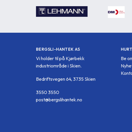
BERGSLI-HANTEK AS
HURT
Vi holder til på Kjørbekk
Be om
industriområde i Skien.
Nyhe
Konta
Bedriftsvegen 64, 3735 Skien
3550 3550
post@bergslihantek.no