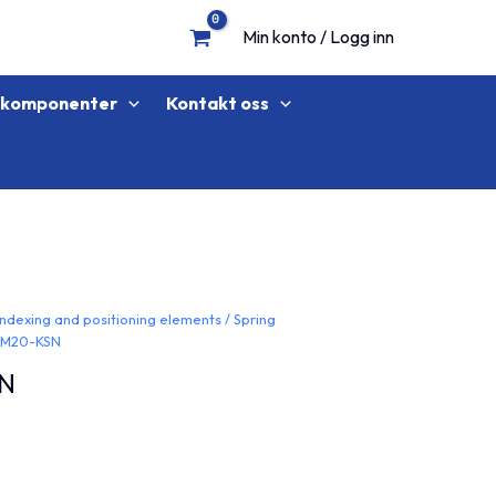
Min konto / Logg inn
lkomponenter
Kontakt oss
Indexing and positioning elements
/
Spring
-M20-KSN
SN