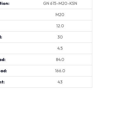
tion:
GN 615-M20-KSN
M20
12.0
1:
30
4.5
ad:
84.0
oad:
166.0
t:
43