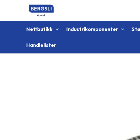
Hopp
rett
til
innholdet
Nettbutikk
Industrikomponenter
St
Handlelister