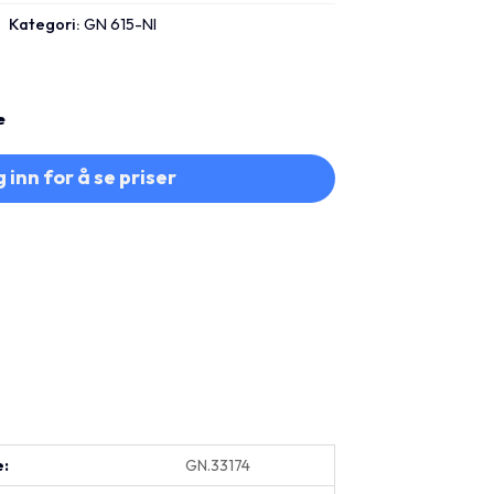
Kategori:
GN 615-NI
e
 inn for å se priser
e:
GN.33174