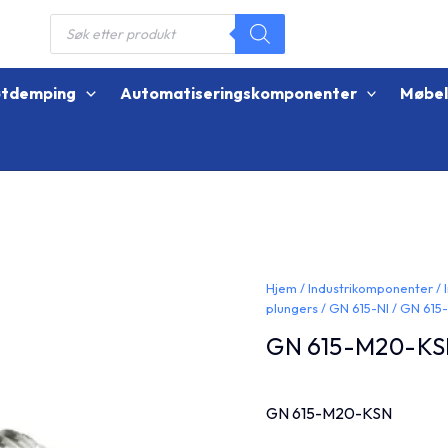
Products
search
øtdemping
Automatiseringskomponenter
Møbe
Hjem
/
Industrikomponenter
/
plungers
/
GN 615-NI
/ GN 615
GN 615-M20-K
GN 615-M20-KSN