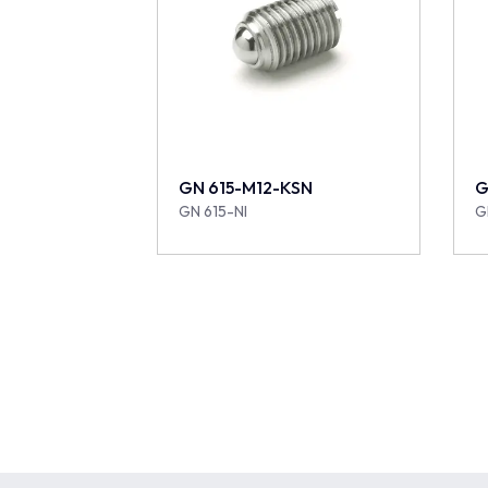
GN 615-M12-KSN
G
GN 615-NI
G