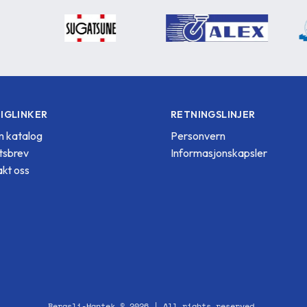
IGLINKER
RETNINGSLINJER
 katalog
Personvern
tsbrev
Informasjonskapsler
kt oss
Bergsli-Hantek © 2026 | All rights reserved.