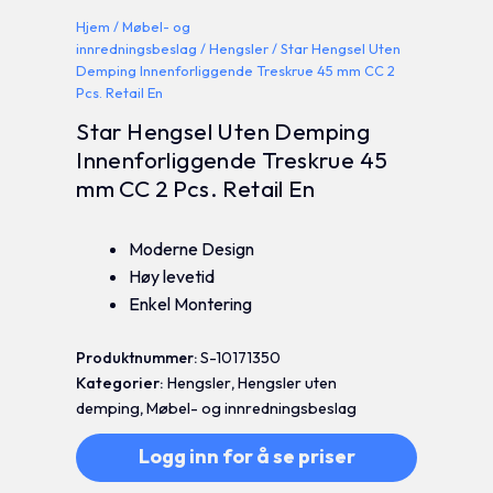
Hjem
/
Møbel- og
innredningsbeslag
/
Hengsler
/ Star Hengsel Uten
Demping Innenforliggende Treskrue 45 mm CC 2
Pcs. Retail En
Star Hengsel Uten Demping
Innenforliggende Treskrue 45
mm CC 2 Pcs. Retail En
Moderne Design
Høy levetid
Enkel Montering
Produktnummer:
S-10171350
Kategorier:
Hengsler
,
Hengsler uten
demping
,
Møbel- og innredningsbeslag
Logg inn for å se priser