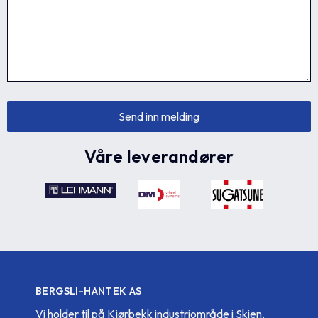
Våre leverandører
BERGSLI-HANTEK AS
Vi holder til på Kjørbekk industriområde i Skien.