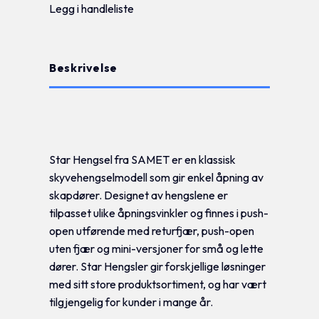
Legg i handleliste
Beskrivelse
Tilleggsinformasjon
Star Hengsel fra SAMET er en klassisk
skyvehengselmodell som gir enkel åpning av
skapdører. Designet av hengslene er
tilpasset ulike åpningsvinkler og finnes i push-
open utførende med returfjær, push-open
uten fjær og mini-versjoner for små og lette
dører. Star Hengsler gir forskjellige løsninger
med sitt store produktsortiment, og har vært
tilgjengelig for kunder i mange år.