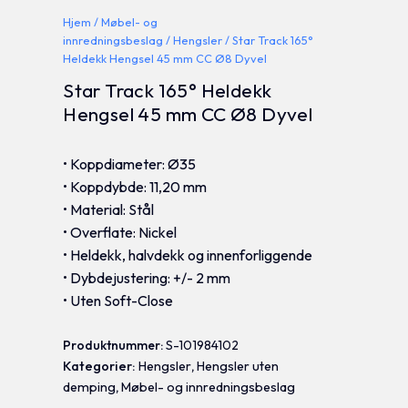
Hjem
/
Møbel- og
innredningsbeslag
/
Hengsler
/ Star Track 165°
Heldekk Hengsel 45 mm CC Ø8 Dyvel
Star Track 165° Heldekk
Hengsel 45 mm CC Ø8 Dyvel
• Koppdiameter: Ø35
• Koppdybde: 11,20 mm
• Material: Stål
• Overflate: Nickel
• Heldekk, halvdekk og innenforliggende
• Dybdejustering: +/- 2 mm
• Uten Soft-Close
Produktnummer:
S-101984102
Kategorier:
Hengsler
,
Hengsler uten
demping
,
Møbel- og innredningsbeslag