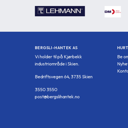
BERGSLI-HANTEK AS
HURT
Vi holder til på Kjørbekk
Be om
industriområde i Skien.
Nyhe
Konta
Bedriftsvegen 64, 3735 Skien
3550 3550
post@bergslihantek.no