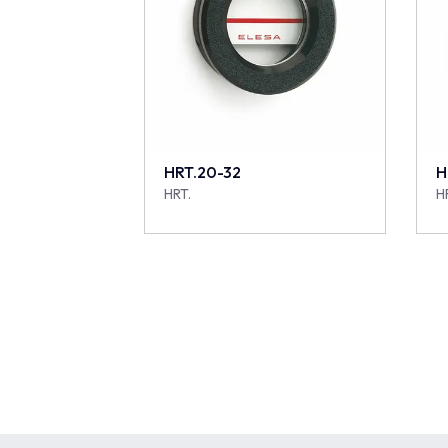
HRT.20-32
H
HRT.
H