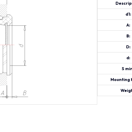
Descrip
d1:
A:
B:
D:
d:
S min
Mounting h
Weigh