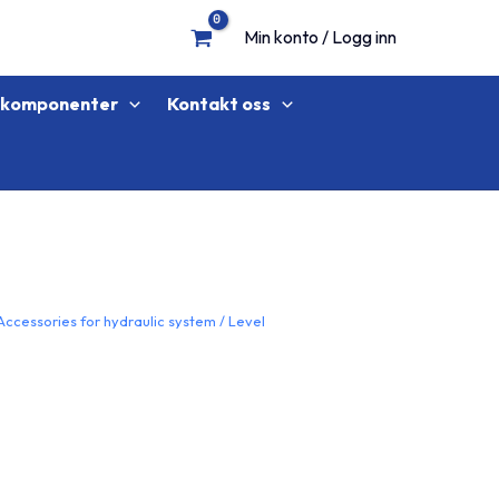
Min konto / Logg inn
lkomponenter
Kontakt oss
Accessories for hydraulic system
/
Level