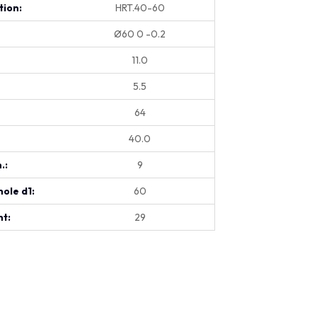
tion:
HRT.40-60
Ø60 0 -0.2
11.0
5.5
64
40.0
.:
9
ole d1:
60
t:
29