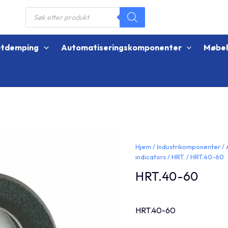
Products
search
øtdemping
Automatiseringskomponenter
Møbe
Hjem
/
Industrikomponenter
/
indicators
/
HRT.
/ HRT.40-60
HRT.40-60
HRT.40-60