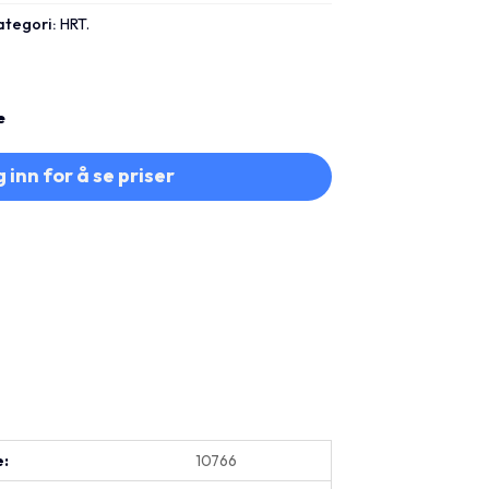
ategori:
HRT.
e
 inn for å se priser
e:
10766