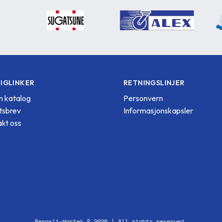
IGLINKER
RETNINGSLINJER
 katalog
Personvern
tsbrev
Informasjonskapsler
kt oss
Bergsli-Hantek © 2026 | All rights reserved.