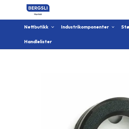
Hopp
rett
til
innholdet
Nettbutikk
Industrikomponenter
St
Handlelister