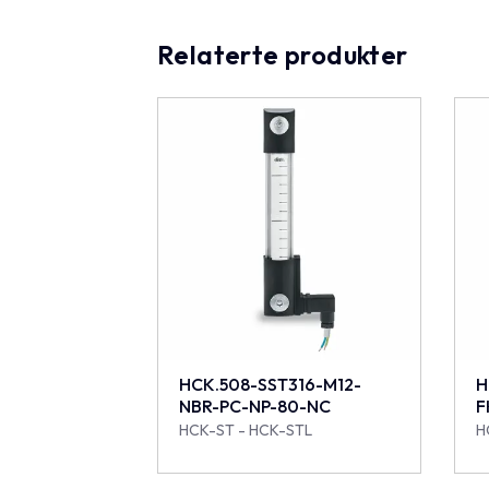
Relaterte produkter
HCK.508-SST316-M12-
H
NBR-PC-NP-80-NC
F
HCK-ST - HCK-STL
H