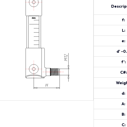
Descrip
f:
L:
e:
d' -0
f':
C#:
Weigh
d:
A:
B:
C: