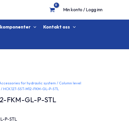
Min konto / Logg inn
lkomponenter
Kontakt oss
Accessories for hydraulic system
/
Column level
L
/ HCK.127-SST-M12-FKM-GL-P-STL
12-FKM-GL-P-STL
L-P-STL