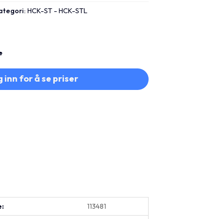
ategori:
HCK-ST - HCK-STL
e
 inn for å se priser
e:
113481