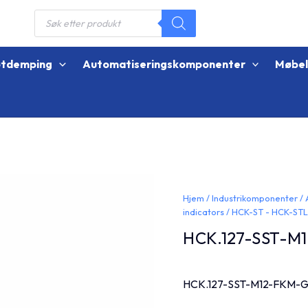
Products
search
øtdemping
Automatiseringskomponenter
Møbe
Hjem
/
Industrikomponenter
/
indicators
/
HCK-ST - HCK-ST
HCK.127-SST-M
HCK.127-SST-M12-FKM-G