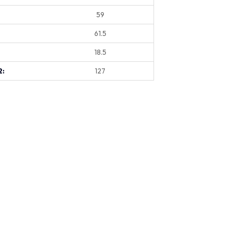
59
61.5
18.5
2:
127