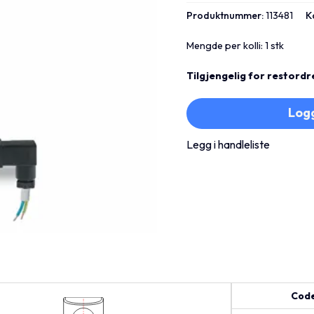
Produktnummer:
113481
K
Mengde per kolli: 1 stk
Tilgjengelig for restordr
Logg
Legg i handleliste
Cod