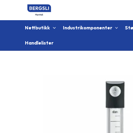
Hopp
rett
til
innholdet
Nettbutikk
Industrikomponenter
St
Handlelister