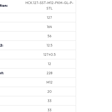
HCK.127-SST-M12-FKM-GL-P-
tion:
STL
127
164
56
.2:
12.5
127±0.5
12
t:
228
M12
20
33
33