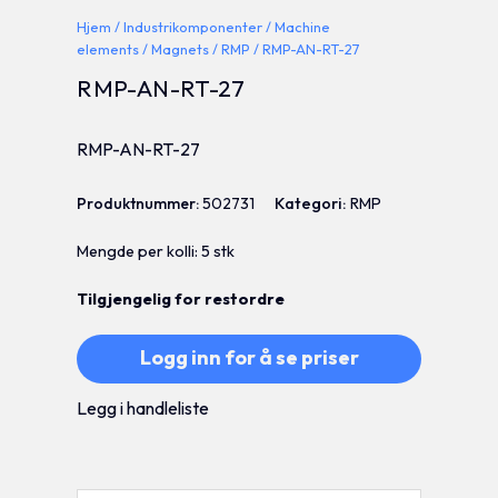
Hjem
/
Industrikomponenter
/
Machine
elements
/
Magnets
/
RMP
/ RMP-AN-RT-27
RMP-AN-RT-27
RMP-AN-RT-27
Produktnummer:
502731
Kategori:
RMP
Mengde per kolli: 5 stk
Tilgjengelig for restordre
Logg inn for å se priser
Legg i handleliste