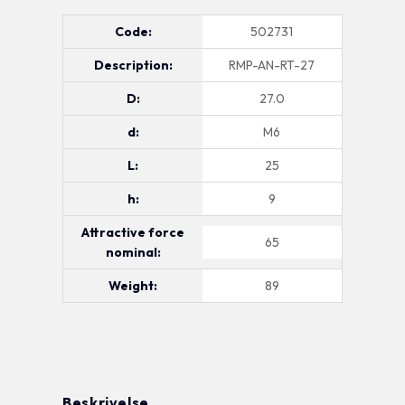
Code:
502731
Description:
RMP-AN-RT-27
D:
27.0
d:
M6
L:
25
h:
9
Attractive force
65
nominal:
Weight:
89
Beskrivelse