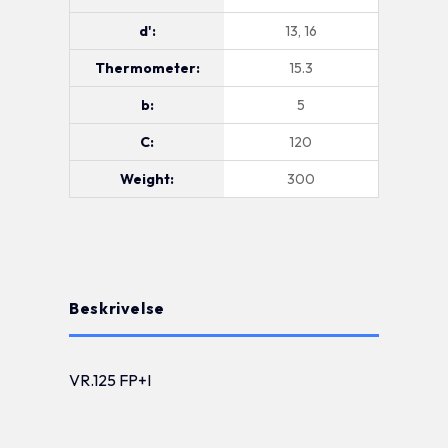
d':
13, 16
Thermometer:
15.3
b:
5
C:
120
Weight:
300
Beskrivelse
VR.125 FP+I