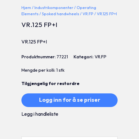
Hjem
/
Industrikomponenter
/
Operating
Elements
/
Spoked handwheels
/
VR.FP
/ VR.125 FP+I
VR.125 FP+I
VR.125 FP+I
Produktnummer:
77221
Kategori:
VR.FP
Mengde per kolli: 1 stk
Tilgjengelig for restordre
Logg inn for å se priser
Legg i handleliste