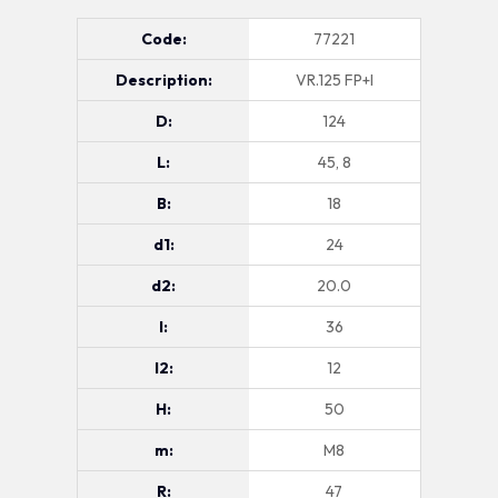
Code:
77221
Description:
VR.125 FP+I
D:
124
L:
45, 8
B:
18
d1:
24
d2:
20.0
l:
36
l2:
12
H:
50
m:
M8
R:
47