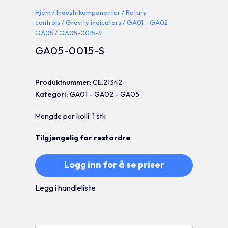
Hjem
/
Industrikomponenter
/
Rotary
controls
/
Gravity indicators
/
GA01 - GA02 -
GA05
/ GA05-0015-S
GA05-0015-S
Produktnummer:
CE.21342
Kategori:
GA01 - GA02 - GA05
Mengde per kolli: 1 stk
Tilgjengelig for restordre
Logg inn for å se priser
Legg i handleliste