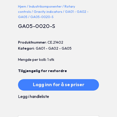
Hjem
/
Industrikomponenter
/
Rotary
controls
/
Gravity indicators
/
GA01 - GA02 -
GA05
/ GA05-0020-S
GA05-0020-S
Produktnummer:
CE.21402
Kategori:
GA01 - GA02 - GA05
Mengde per kolli: 1 stk
Tilgjengelig for restordre
Logg inn for å se priser
Legg i handleliste