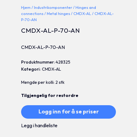
Hjem
/
Industrikomponenter
/
Hinges and
connections
/
Metal hinges
/
CMDX-AL
/ CMDX-AL-
P-70-AN
CMDX-AL-P-70-AN
CMDX-AL-P-70-AN
Produktnummer:
428325
Kategori:
CMDX-AL
Mengde per kolli: 2 stk
Tilgjengelig for restordre
Logg inn for å se priser
Legg i handleliste