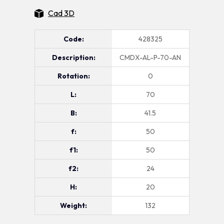
Cad 3D
Code:
428325
Description:
CMDX-AL-P-70-AN
Rotation:
0
L:
70
B:
41.5
f:
50
f1:
50
f2:
24
H:
20
Weight:
132