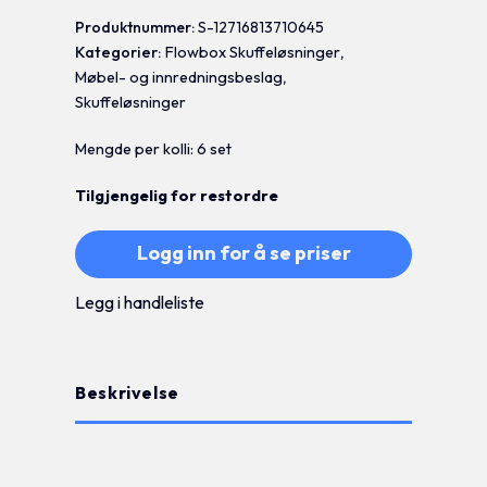
Produktnummer:
S-12716813710645
Kategorier:
Flowbox Skuffeløsninger
,
Møbel- og innredningsbeslag
,
Skuffeløsninger
Mengde per kolli: 6 set
Tilgjengelig for restordre
Logg inn for å se priser
Legg i handleliste
Beskrivelse
Tilleggsinformasjon