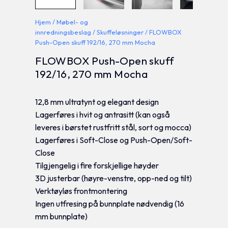
Hjem
/
Møbel- og
innredningsbeslag
/
Skuffeløsninger
/ FLOWBOX
Push-Open skuff 192/16, 270 mm Mocha
FLOWBOX Push-Open skuff
192/16, 270 mm Mocha
12,8 mm ultratynt og elegant design
Lagerføres i hvit og antrasitt (kan også
leveres i børstet rustfritt stål, sort og mocca)
Lagerføres i Soft-Close og Push-Open/Soft-
Close
Tilgjengelig i fire forskjellige høyder
3D justerbar (høyre-venstre, opp-ned og tilt)
Verktøyløs frontmontering
Ingen utfresing på bunnplate nødvendig (16
mm bunnplate)