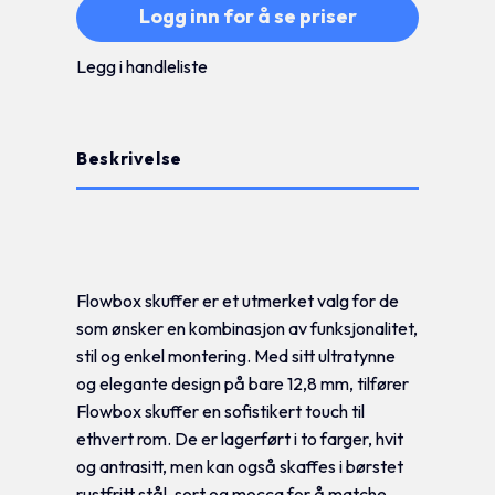
Logg inn for å se priser
Legg i handleliste
Beskrivelse
Tilleggsinformasjon
Flowbox skuffer er et utmerket valg for de
som ønsker en kombinasjon av funksjonalitet,
stil og enkel montering. Med sitt ultratynne
og elegante design på bare 12,8 mm, tilfører
Flowbox skuffer en sofistikert touch til
ethvert rom. De er lagerført i to farger, hvit
og antrasitt, men kan også skaffes i børstet
rustfritt stål, sort og mocca for å matche