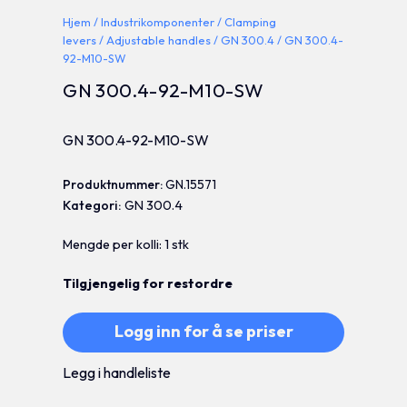
Hjem
/
Industrikomponenter
/
Clamping
levers
/
Adjustable handles
/
GN 300.4
/ GN 300.4-
92-M10-SW
GN 300.4-92-M10-SW
GN 300.4-92-M10-SW
Produktnummer:
GN.15571
Kategori:
GN 300.4
Mengde per kolli: 1 stk
Tilgjengelig for restordre
Logg inn for å se priser
Legg i handleliste