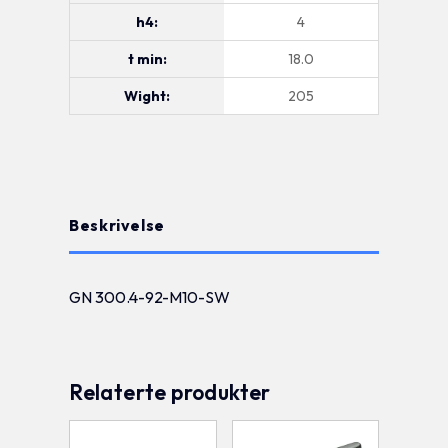
h4:
4
t min:
18.0
Wight:
205
Beskrivelse
GN 300.4-92-M10-SW
Relaterte produkter