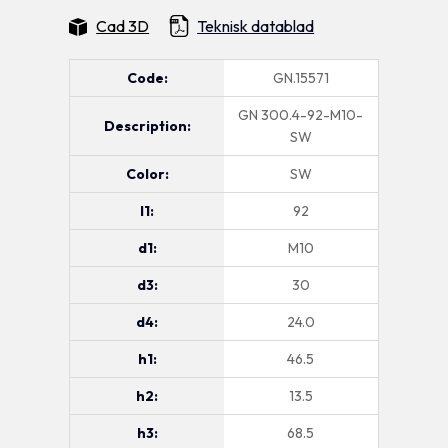
Cad 3D
Teknisk datablad
Code:
GN.15571
GN 300.4-92-M10-
Description:
SW
Color:
SW
l1:
92
d1:
M10
d3:
30
d4:
24.0
h1:
46.5
h2:
13.5
h3:
68.5