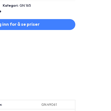
Kategori:
GN 165
e
 inn for å se priser
e:
GN.49061