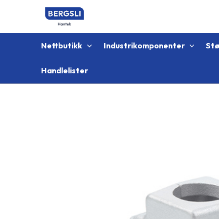
Hopp
rett
til
innholdet
Nettbutikk
Industrikomponenter
St
Handlelister