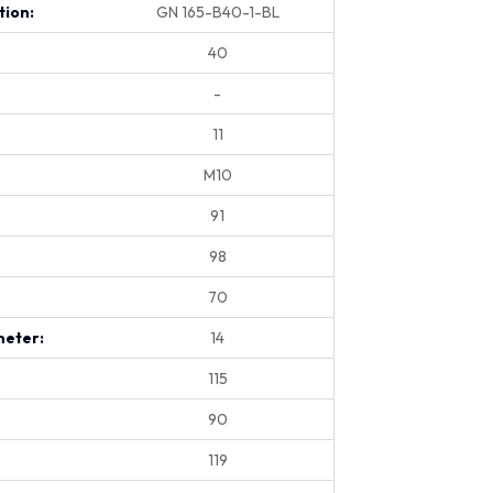
tion:
GN 165-B40-1-BL
40
-
11
M10
91
98
70
eter:
14
115
90
119