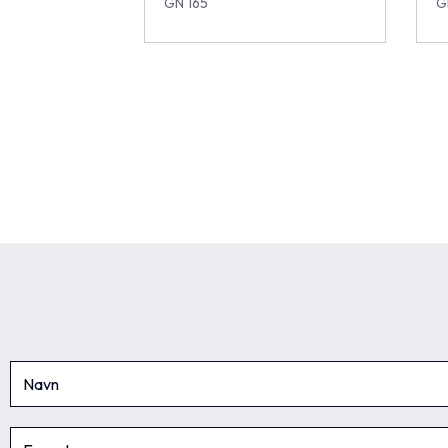
GN 165
G