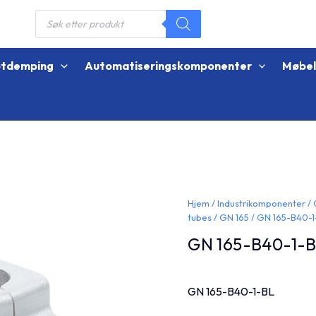
Products
search
øtdemping
Automatiseringskomponenter
Møbe
Hjem
/
Industrikomponenter
/
tubes
/
GN 165
/ GN 165-B40-1
GN 165-B40-1-
GN 165-B40-1-BL