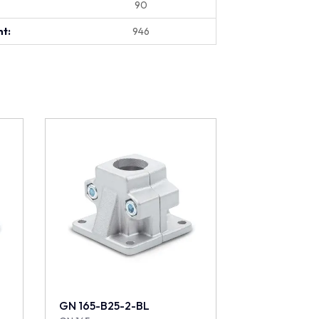
90
t:
946
GN 165-B25-2-BL