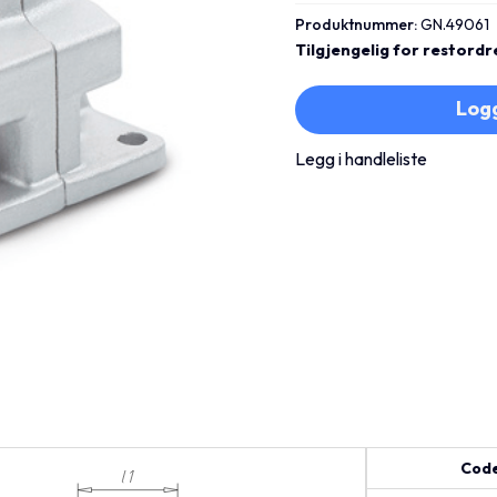
Produktnummer:
GN.49061
Tilgjengelig for restordr
Logg
Legg i handleliste
Cod