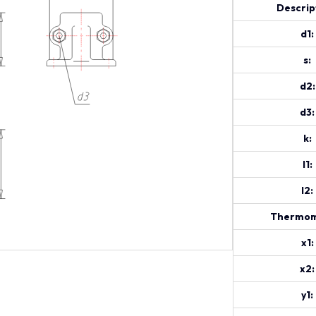
Descrip
d1:
s:
d2:
d3:
k:
l1:
l2:
Thermom
x1:
x2:
y1: