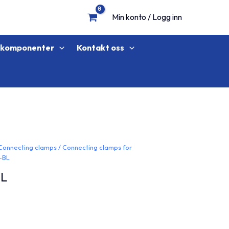
Min konto / Logg inn
lkomponenter
Kontakt oss
Connecting clamps
/
Connecting clamps for
-BL
BL