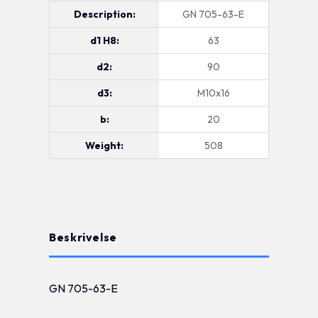
Description:
GN 705-63-E
d1 H8:
63
d2:
90
d3:
M10x16
b:
20
Weight:
508
Beskrivelse
GN 705-63-E