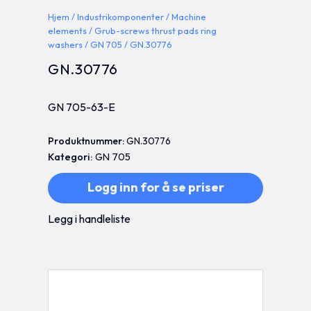
Hjem
/
Industrikomponenter
/
Machine
elements
/
Grub-screws thrust pads ring
washers
/
GN 705
/ GN.30776
GN.30776
GN 705-63-E
Produktnummer:
GN.30776
Kategori:
GN 705
Logg inn for å se priser
Legg i handleliste