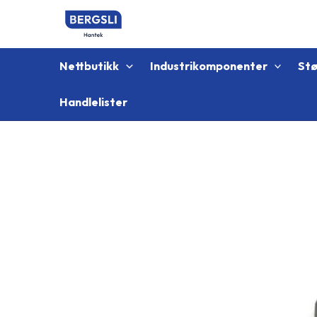
Hopp
rett
til
innholdet
Nettbutikk
Industrikomponenter
St
Handlelister