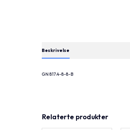
Beskrivelse
GN 817.4-8-8-B
Relaterte produkter