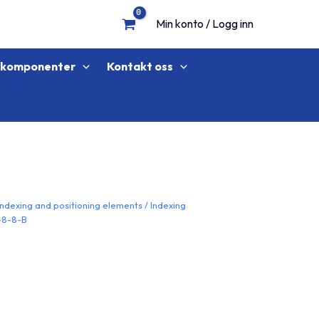
Min konto / Logg inn
lkomponenter
Kontakt oss
Indexing and positioning elements
/
Indexing
-8-8-B