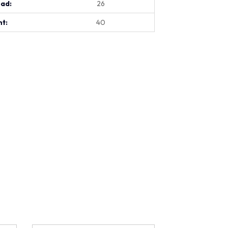
oad:
26
t:
40