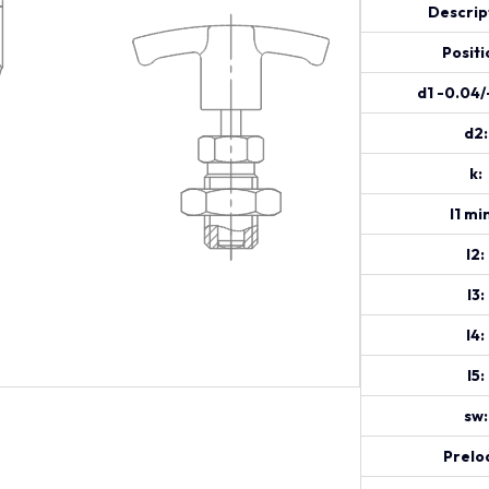
Descrip
Positi
d1 -0.04/
d2:
k:
l1 min
l2:
l3:
l4:
l5:
sw:
Prelo