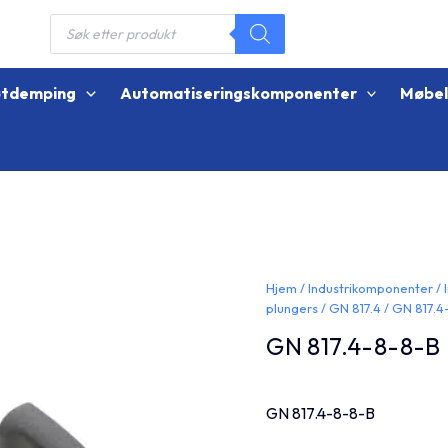
Products
search
øtdemping
Automatiseringskomponenter
Møbe
Hjem
/
Industrikomponenter
/
plungers
/
GN 817.4
/ GN 817.4
GN 817.4-8-8-B
GN 817.4-8-8-B