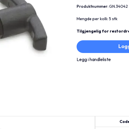
Produktnummer:
GN.34042
Mengde per kolli: 5 stk
Tilgjengelig for restordr
Logg
Legg i handleliste
Cod