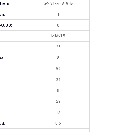
tion:
GN 817.4-8-8-B
on:
1
-0.08:
8
M16x1.5
25
.:
8
59
26
8
59
17
ad:
8.5