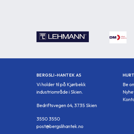
BERGSLI-HANTEK AS
HURT
Vi holder til på Kjørbekk
Be om
industriområde i Skien.
Nyhe
Konta
Bedriftsvegen 64, 3735 Skien
3550 3550
post@bergslihantek.no