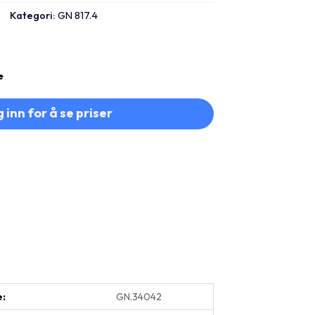
Kategori:
GN 817.4
e
 inn for å se priser
e:
GN.34042