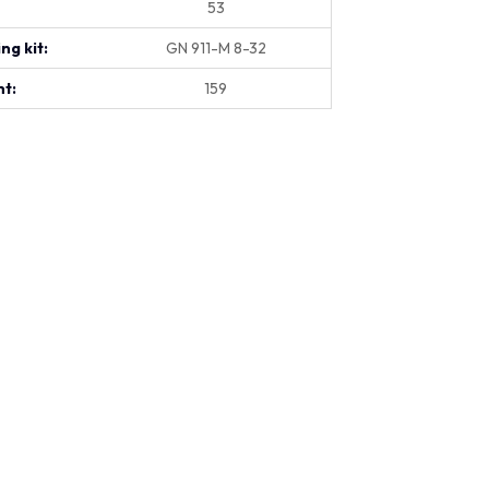
53
ng kit:
GN 911-M 8-32
t:
159