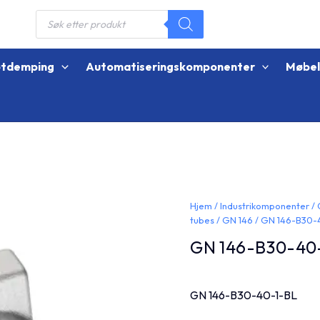
Products
search
øtdemping
Automatiseringskomponenter
Møbe
Hjem
/
Industrikomponenter
/
tubes
/
GN 146
/ GN 146-B30-
GN 146-B30-40
GN 146-B30-40-1-BL