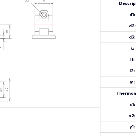
Descrip
d1:
d2:
d3:
k:
l1:
l2:
m:
Thermom
x1:
x2:
y1: