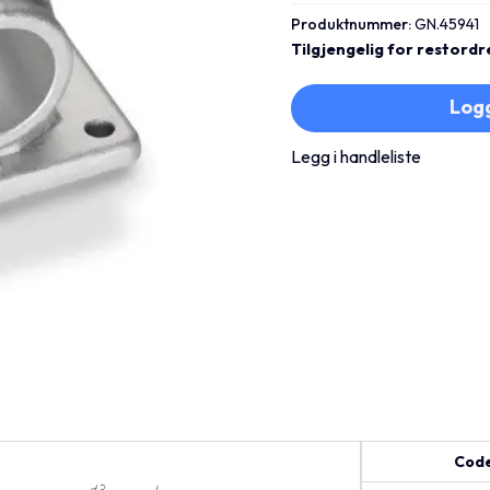
Produktnummer:
GN.45941
Tilgjengelig for restordr
Logg
Legg i handleliste
Cod