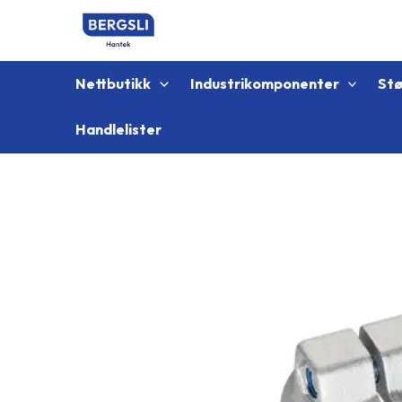
Hopp
rett
til
innholdet
Nettbutikk
Industrikomponenter
St
Handlelister