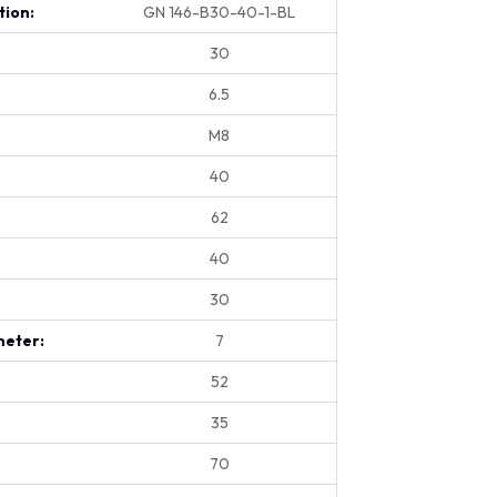
tion:
GN 146-B30-40-1-BL
30
6.5
M8
40
62
40
30
eter:
7
52
35
70