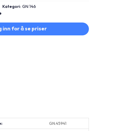
Kategori:
GN 146
e
 inn for å se priser
e:
GN.45941