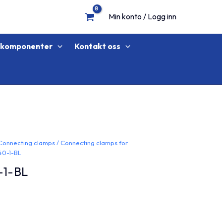
Min konto / Logg inn
lkomponenter
Kontakt oss
Connecting clamps
/
Connecting clamps for
40-1-BL
-1-BL