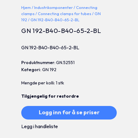
Hjem
/
Industrikomponenter
/
Connecting
clamps
/
Connecting clamps for tubes
/
GN
192
/ GN 192-B40-B40-65-2-BL
GN 192-B40-B40-65-2-BL
GN 192-B40-B40-65-2-BL
Produktnummer:
GN.52551
Kategori:
GN 192
Mengde per kolli: 1 stk
Tilgjengelig for restordre
Logg inn for å se priser
Legg i handleliste