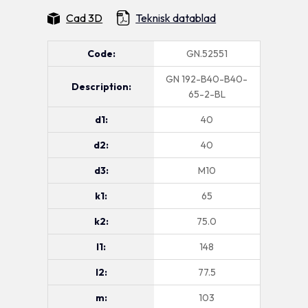
Cad 3D
Teknisk datablad
Code:
GN.52551
GN 192-B40-B40-
Description:
65-2-BL
d1:
40
d2:
40
d3:
M10
k1:
65
k2:
75.0
l1:
148
l2:
77.5
m:
103