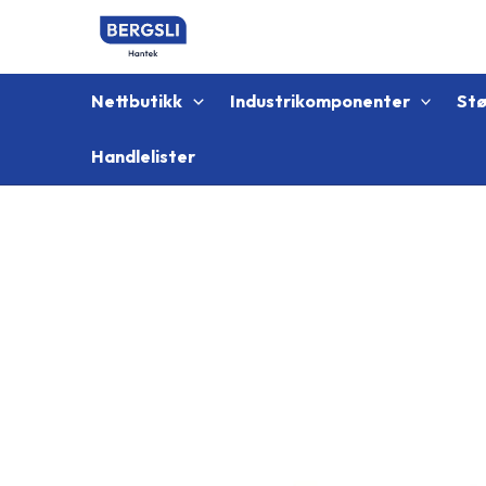
Hopp
rett
til
innholdet
Nettbutikk
Industrikomponenter
St
Handlelister