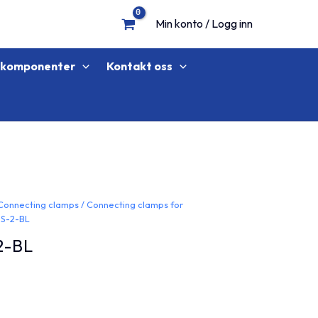
Min konto / Logg inn
lkomponenter
Kontakt oss
Connecting clamps
/
Connecting clamps for
S-2-BL
2-BL