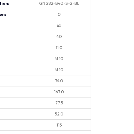
tion:
GN 282-B40-S-2-BL
on:
0
65
40
11.0
M 10
M 10
74.0
167.0
77.5
52.0
:
115