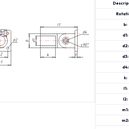
Descrip
Rotati
b:
d1:
d2:
d3:
d4:
k:
l1:
l2:
m1:
m2