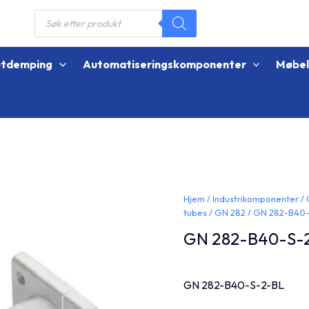
Products
search
øtdemping
Automatiseringskomponenter
Møbe
Hjem
/
Industrikomponenter
/
tubes
/
GN 282
/ GN 282-B40-
GN 282-B40-S-
GN 282-B40-S-2-BL