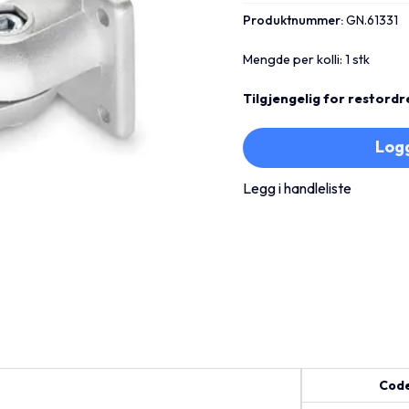
Produktnummer:
GN.61331
Mengde per kolli: 1 stk
Tilgjengelig for restordr
Logg
Legg i handleliste
Cod