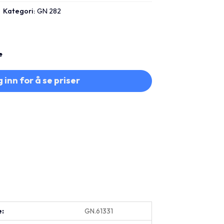
Kategori:
GN 282
e
 inn for å se priser
e:
GN.61331