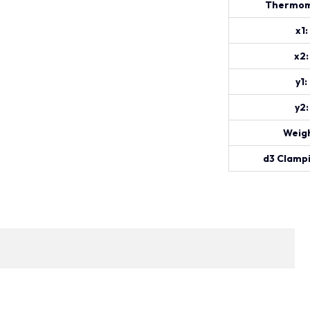
Thermom
x1:
x2:
y1:
y2:
Weigh
d3 Clampi