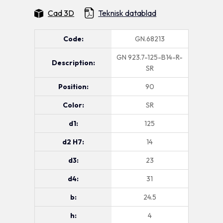
Cad 3D
Teknisk datablad
Code:
GN.68213
GN 923.7-125-B14-R-
Description:
SR
Position:
90
Color:
SR
d1:
125
d2 H7:
14
d3:
23
d4:
31
b:
24.5
h:
4