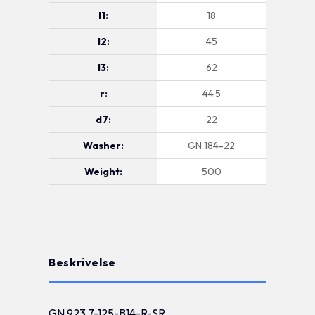
l1:
18
l2:
45
l3:
62
r:
44.5
d7:
22
Washer:
GN 184-22
Weight:
500
Beskrivelse
GN 923.7-125-B14-R-SR