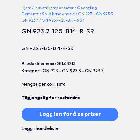
Hjem
/
Industrikomponenter
/
Operating
Elements
/
Solid handwheels
/
GN 923 - GN 923.3 -
GN 923.7
/ GN 923.7-125-B14-R-SR
GN 923.7-125-B14-R-SR
GN 923.7-125-B14-R-SR
Produktnummer:
GN.68213
Kategori:
GN 923 - GN 923.3 - GN 923.7
Mengde per kolli: 1 stk
Tilgjengelig for restordre
Logg inn for å se priser
Legg i handleliste