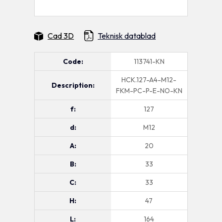
Cad 3D
Teknisk datablad
Code:
113741-KN
HCK.127-A4-M12-
Description:
FKM-PC-P-E-NO-KN
f:
127
d:
M12
A:
20
B:
33
C:
33
H:
47
L:
164