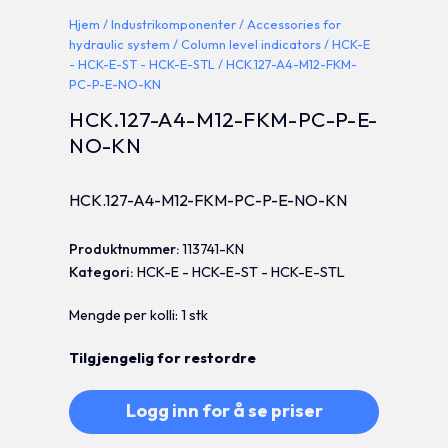
Hjem
/
Industrikomponenter
/
Accessories for
hydraulic system
/
Column level indicators
/
HCK-E
- HCK-E-ST - HCK-E-STL
/ HCK.127-A4-M12-FKM-
PC-P-E-NO-KN
HCK.127-A4-M12-FKM-PC-P-E-
NO-KN
HCK.127-A4-M12-FKM-PC-P-E-NO-KN
Produktnummer:
113741-KN
Kategori:
HCK-E - HCK-E-ST - HCK-E-STL
Mengde per kolli: 1 stk
Tilgjengelig for restordre
Logg inn for å se priser