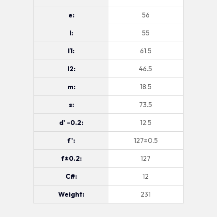
e:
56
l:
55
l1:
61.5
l2:
46.5
m:
18.5
s:
73.5
d' -0.2:
12.5
f':
127±0.5
f±0.2:
127
C#:
12
Weight:
231