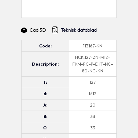
Cad 3D
Teknisk datablad
Code:
113167-KN
HCK.127-ZN-M12-
Description:
FKM-PC-P-EHT-NC-
80-NC-KN
f:
127
d:
M12
A:
20
B:
33
C:
33