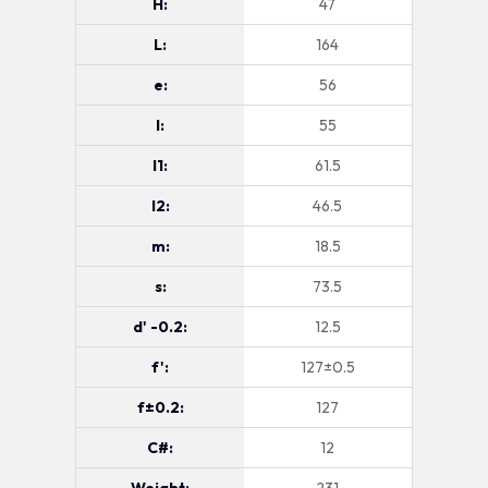
H:
47
L:
164
e:
56
l:
55
l1:
61.5
l2:
46.5
m:
18.5
s:
73.5
d' -0.2:
12.5
f':
127±0.5
f±0.2:
127
C#:
12
Weight:
231