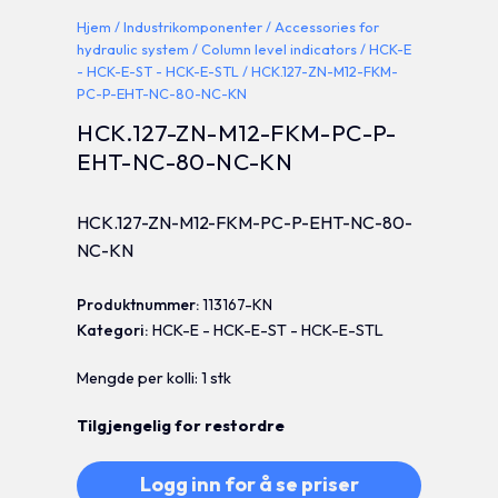
Hjem
/
Industrikomponenter
/
Accessories for
hydraulic system
/
Column level indicators
/
HCK-E
- HCK-E-ST - HCK-E-STL
/ HCK.127-ZN-M12-FKM-
PC-P-EHT-NC-80-NC-KN
HCK.127-ZN-M12-FKM-PC-P-
EHT-NC-80-NC-KN
HCK.127-ZN-M12-FKM-PC-P-EHT-NC-80-
NC-KN
Produktnummer:
113167-KN
Kategori:
HCK-E - HCK-E-ST - HCK-E-STL
Mengde per kolli: 1 stk
Tilgjengelig for restordre
Logg inn for å se priser