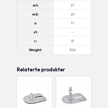
m1:
27
m2:
26
s:
17
s1:
-
r:
15
Weight:
304
Relaterte produkter