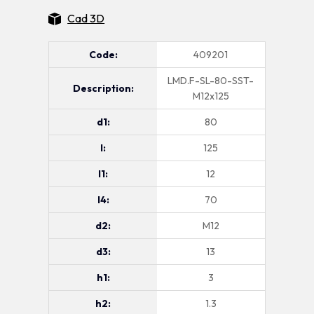
Cad 3D
Code:
409201
LMD.F-SL-80-SST-
Description:
M12x125
d1:
80
l:
125
l1:
12
l4:
70
d2:
M12
d3:
13
h1:
3
h2:
1.3