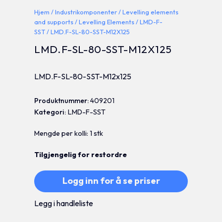
Hjem
/
Industrikomponenter
/
Levelling elements
and supports
/
Levelling Elements
/
LMD-F-
SST
/ LMD.F-SL-80-SST-M12X125
LMD.F-SL-80-SST-M12X125
LMD.F-SL-80-SST-M12x125
Produktnummer:
409201
Kategori:
LMD-F-SST
Mengde per kolli: 1 stk
Tilgjengelig for restordre
Logg inn for å se priser
Legg i handleliste