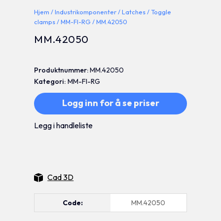
Hjem
/
Industrikomponenter
/
Latches
/
Toggle
clamps
/
MM-FI-RG
/ MM.42050
MM.42050
Produktnummer:
MM.42050
Kategori:
MM-FI-RG
Logg inn for å se priser
Legg i handleliste
Cad 3D
Code:
MM.42050