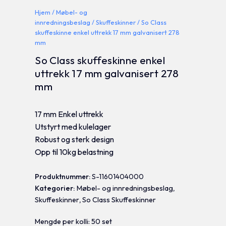
Hjem
/
Møbel- og
innredningsbeslag
/
Skuffeskinner
/ So Class
skuffeskinne enkel uttrekk 17 mm galvanisert 278
mm
So Class skuffeskinne enkel
uttrekk 17 mm galvanisert 278
mm
17 mm Enkel uttrekk
Utstyrt med kulelager
Robust og sterk design
Opp til 10kg belastning
Produktnummer:
S-11601404000
Kategorier:
Møbel- og innredningsbeslag
,
Skuffeskinner
,
So Class Skuffeskinner
Mengde per kolli: 50 set