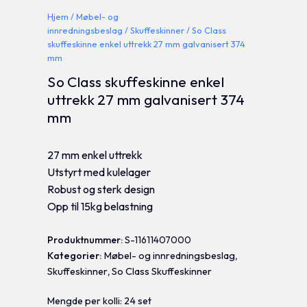
Hjem
/
Møbel- og
innredningsbeslag
/
Skuffeskinner
/ So Class
skuffeskinne enkel uttrekk 27 mm galvanisert 374
mm
So Class skuffeskinne enkel
uttrekk 27 mm galvanisert 374
mm
27 mm enkel uttrekk
Utstyrt med kulelager
Robust og sterk design
Opp til 15kg belastning
Produktnummer:
S-11611407000
Kategorier:
Møbel- og innredningsbeslag
,
Skuffeskinner
,
So Class Skuffeskinner
Mengde per kolli: 24 set