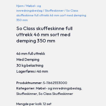
Hjem
/
Møbel- og
innredningsbeslag
/
Skuffeskinner
/ So Class
skuffeskinne full uttrekk 46 mm sort med demping
350 mm
So Class skuffeskinne full
uttrekk 46 mm sort med
demping 350 mm
46 mm full uttrekk
Med Demping
30 kg belastning
Lagerføres i 46 mm
Produktnummer:
S-11662553000
Kategorier:
Møbel- og innredningsbeslag
,
Skuffeskinner
,
So Class Skuffeskinner
Mengde per kolli: 12 set