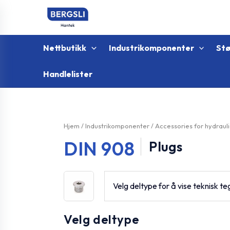
Hopp
rett
til
innholdet
Nettbutikk
Industrikomponenter
St
Handlelister
Hjem
/
Industrikomponenter
/
Accessories for hydraul
DIN 908
Plugs
Velg deltype for å vise teknisk te
Velg deltype