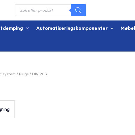
Products
search
øtdemping
Automatiseringskomponenter
Møbe
ic system
/
Plugs
/ DIN 908
gning