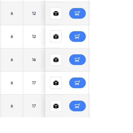
6
12
6
12
6
16
6
17
6
17
8
20