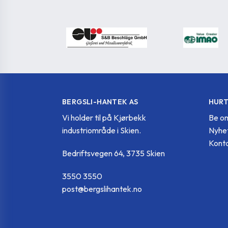
GN.90731
M20x1.5
M20x1.5-A
DIN 908-ST-
GN.90732
M20x1.5
M20x1.5-AA
DIN 908-ST-
GN.90733
M20x1.5
M20x1.5-AC
BERGSLI-HANTEK AS
HURT
Vi holder til på Kjørbekk
Be om
DIN 908-ST-
GN.90736
M22x1.5
M22x1.5-A
industriområde i Skien.
Nyhe
Konta
Bedriftsvegen 64, 3735 Skien
DIN 908-ST-
GN.90737
M22x1.5
M22x1.5-AA
3550 3550
post@bergslihantek.no
DIN 908-ST-
GN.90738
M22x1.5
M22x1.5-AC