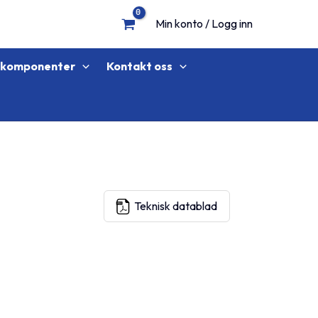
Min konto / Logg inn
lkomponenter
Kontakt oss
Teknisk datablad