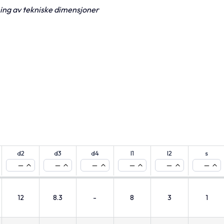
ning av tekniske dimensjoner
d2
d3
d4
l1
l2
s
—
—
—
—
—
—
12
8.3
-
8
3
1