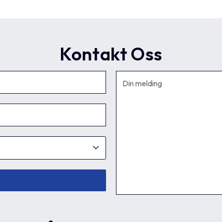
21
16.3
20
12
3
1.5
Kontakt Oss
21
16.3
20
12
3
1.5
23
18.3
-
12
4
1.5
23
18.3
22
12
4
1.5
23
18.3
22
12
4
1.5