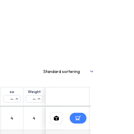
sw
Weight
CAD
—
—
4
4