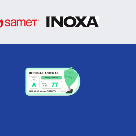
10
38
10
40
10
40
10
42
10
44
10
44