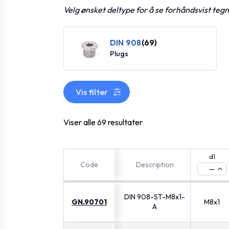
Velg ønsket deltype for å se forhåndsvist teg
DIN 908
(69)
Plugs
Vis filter
Viser alle 69 resultater
d1
Code
Description
—
DIN 908-ST-M8x1-
GN.90701
M8x1
A