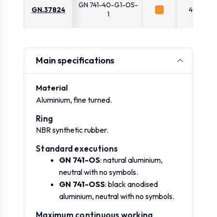
GN 741-40-G1-OS-
GN.37824
40
1
GN 741-50-G1 1/4-
GN.37825
50
OS-1
Main specifications
GN 741-60-G1 1/2-
GN.37826
60
Material
OS-1
Aluminium, fine turned.
Ring
GN 741-19-G1/4-
GN.71901
19
OSS-1
NBR synthetic rubber.
Standard executions
GN 741-19-
GN 741-OS
: natural aluminium,
GN.71902
19
M14X1.5-OSS-1
neutral with no symbols.
GN 741-OSS
: black anodised
GN 741-22-G3/8-
aluminium, neutral with no symbols.
GN.71906
22
OSS-1
Maximum continuous working