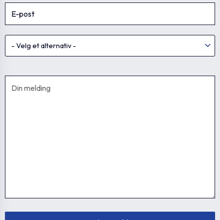
GN 741-40-
GN.71922
40
M33X1.5-OSS-1
GN 741-50-G1 1/4-
GN.71926
50
OSS-1
GN 741-50-
GN.71927
50
M42X2-OSS-1
GN 741-60-G1 1/2-
GN.71931
60
OSS-1