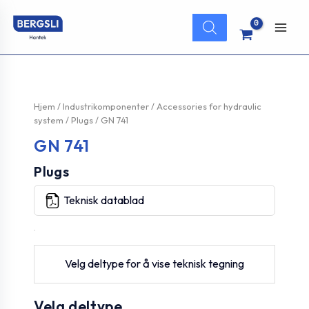
Hopp
Products
rett
search
Main
til
innholdet
Men
Hjem
/
Industrikomponenter
/
Accessories for hydraulic
system
/
Plugs
/ GN 741
GN 741
Plugs
Teknisk datablad
Velg deltype for å vise teknisk tegning
Velg deltype