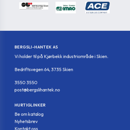
GN 302.1-30-M4-
GN.16996
30
25-SW
GN 302.1-30-M4-
GN.16997
30
32-SW
BERGSLI-HANTEK AS
Vi holder til på Kjørbekk industriområde i Skien.
GN 302.1-30-M5-
GN.16999
30
SW
Bedriftsvegen 64, 3735 Skien
3550 3550
GN 302.1-30-M5-
GN.17000
30
post@bergslihantek.no
12-SW
HURTIGLINKER
GN 302.1-30-M5-
GN.17001
30
16-SW
Be om katalog
Nyhetsbrev
Kontakt oss