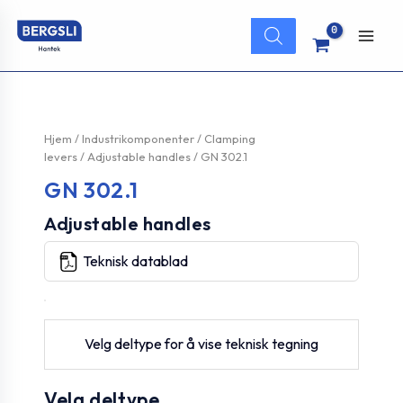
Hopp
Products
rett
search
Main
til
innholdet
Men
Hjem
/
Industrikomponenter
/
Clamping
levers
/
Adjustable handles
/ GN 302.1
GN 302.1
Adjustable handles
Teknisk datablad
Velg deltype for å vise teknisk tegning
Velg deltype