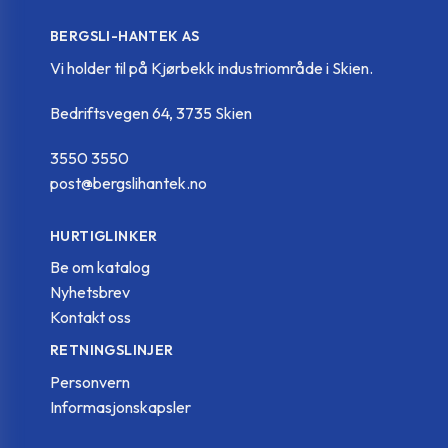
GN 241-V30-50-
GN.56351
-
BERGSLI-HANTEK AS
2-BL
Vi holder til på Kjørbekk industriområde i Skien.
GN 241-V30-50-
GN.56356
-
Bedriftsvegen 64, 3735 Skien
2-SW
3550 3550
GN 241-V30-60-
post@bergslihantek.no
GN.56371
-
2-BL
HURTIGLINKER
GN 241-V30-60-
GN.56376
-
Be om katalog
2-SW
Nyhetsbrev
Kontakt oss
GN 241-V35-60-2-
GN.56391
-
RETNINGSLINJER
BL
Personvern
Informasjonskapsler
GN 241-V35-60-2-
GN.56396
-
SW