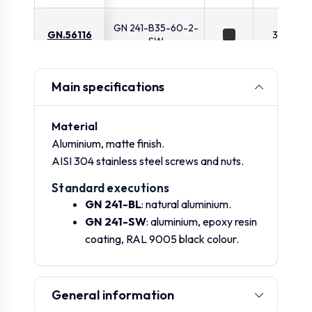
GN 241-B35-60-2-
GN.56116
35
SW
GN 241-B40-60-
Main specifications
GN.56131
40
2-BL
Material
GN 241-B40-60-
Aluminium, matte finish.
GN.56136
40
2-SW
AISI 304 stainless steel screws and nuts.
Standard executions
GN 241-B40-76-2-
GN.56151
40
GN 241-BL
: natural aluminium.
BL
GN 241-SW
: aluminium, epoxy resin
coating, RAL 9005 black colour.
GN 241-B40-76-2-
GN.56156
40
SW
General information
GN 241-B42-76-2-
GN.56171
42