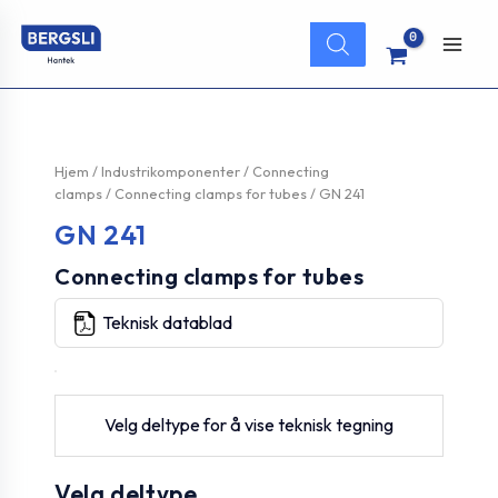
Hopp
Products
rett
search
Main
til
innholdet
Men
Hjem
/
Industrikomponenter
/
Connecting
clamps
/
Connecting clamps for tubes
/ GN 241
GN 241
Connecting clamps for tubes
Teknisk datablad
Velg deltype for å vise teknisk tegning
Velg deltype