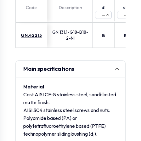
Code
Description
d1
d2
—
—
GN 131.1-G18-B18-
GN.42213
18
18
2-NI
Main specifications
Material
Cast AISI CF-8 stainless steel, sandblasted
matte finish.
AISI 304 stainless steel screws and nuts.
Polyamide based (PA) or
polytetrafluoroethylene based (PTFE)
technopolymer sliding bushing (d
).
1