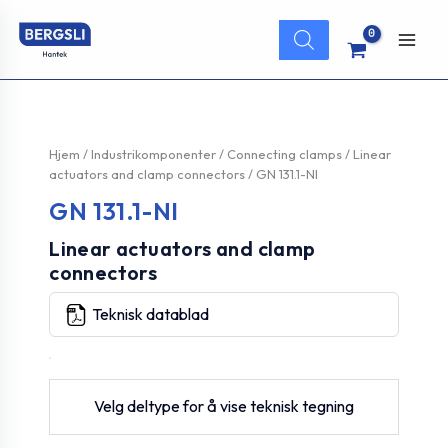
Hopp
Products
rett
search
Main
til
innholdet
Men
Hjem
/
Industrikomponenter
/
Connecting clamps
/
Linear
actuators and clamp connectors
/ GN 131.1-NI
GN 131.1-NI
Linear actuators and clamp
connectors
Teknisk datablad
Velg deltype for å vise teknisk tegning