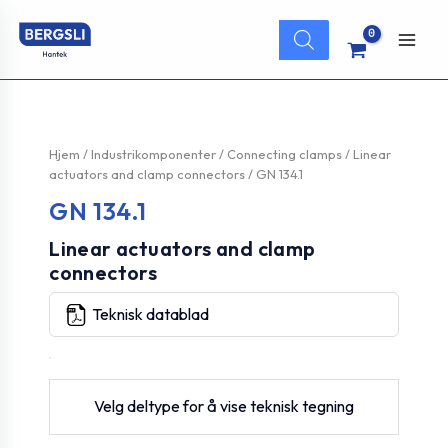
Hopp
Products
rett
search
Main
til
innholdet
Men
Hjem
/
Industrikomponenter
/
Connecting clamps
/
Linear
actuators and clamp connectors
/ GN 134.1
GN 134.1
Linear actuators and clamp
connectors
Teknisk datablad
Velg deltype for å vise teknisk tegning