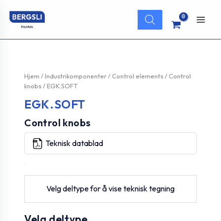
Hopp
Products
rett
search
Main
til
innholdet
Men
Hjem
/
Industrikomponenter
/
Control elements
/
Control
knobs
/ EGK.SOFT
EGK.SOFT
Control knobs
Teknisk datablad
Velg deltype for å vise teknisk tegning
Velg deltype