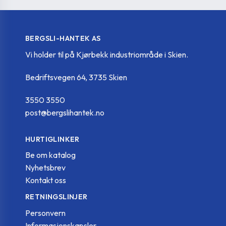
215181-C2
EGK.63 A-12-C2
63
BERGSLI-HANTEK AS
Vi holder til på Kjørbekk industriområde i Skien.
215181-C3
EGK.63 A-12-C3
63
Bedriftsvegen 64, 3735 Skien
3550 3550
215181-C4
EGK.63 A-12-C4
63
post@bergslihantek.no
HURTIGLINKER
215181-C5
EGK.63 A-12-C5
63
Be om katalog
Nyhetsbrev
Kontakt oss
215181-C6
EGK.63 A-12-C6
63
RETNINGSLINJER
Personvern
Informasjonskapsler