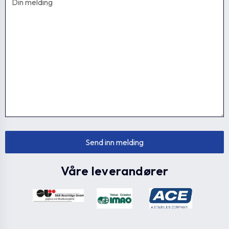
215191-C3
EGK.50-SST-8-C3
50
215191-C4
EGK.50-SST-8-C4
50
215191-C5
EGK.50-SST-8-C5
50
215191-C6
EGK.50-SST-8-C6
50
Våre leverandører
215181-C1
EGK.63 A-12-C1
63
215181-C17
EGK.63 A-12-C17
63