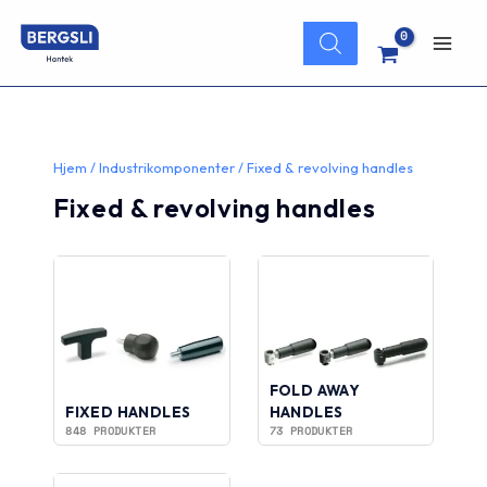
Hopp
Products
rett
search
Main
til
innholdet
Men
Hjem
/
Industrikomponenter
/ Fixed & revolving handles
Fixed & revolving handles
FOLD AWAY
FIXED HANDLES
HANDLES
848 PRODUKTER
73 PRODUKTER